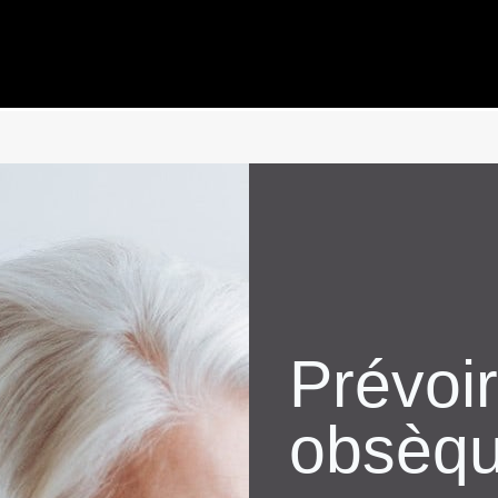
Prévoi
obsèq