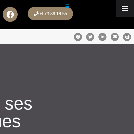
04 73 86 19 55
r ses
ues