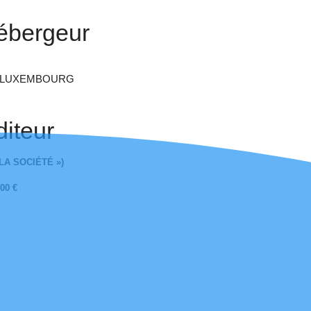
hébergeur
37 LUXEMBOURG
diteur
 LA SOCIÉTÉ »)
00 €