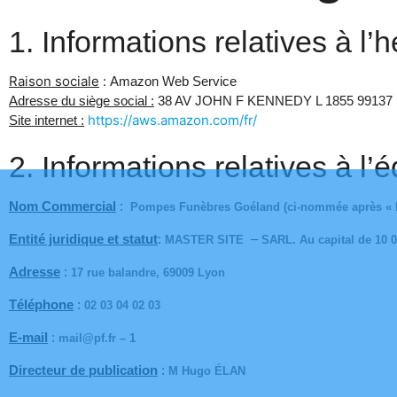
1. Informations relatives à l’
Raison sociale
:
Amazon Web Service
Adresse du siège social :
38 AV JOHN F KENNEDY L 1855 991
https://aws.amazon.com/fr/
Site internet :
2. Informations relatives à l’é
Nom Commercial
:
Pompes Funèbres Goéland (ci-nommée après «
Entité juridique et statut
:
–
MASTER SITE
SARL. Au capital de 10 0
Adresse
:
17 rue balandre, 69009 Lyon
Téléphone
:
02 03 04 02 03
E-mail
:
mail@pf.fr – 1
Directeur de publication
:
M Hugo ÉLAN