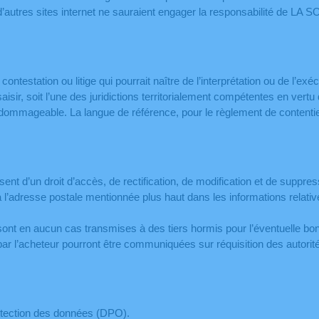
 d’autres sites internet ne sauraient engager la responsabilité de LA 
contestation ou litige qui pourrait naître de l’interprétation ou de l’e
ir, soit l’une des juridictions territorialement compétentes en vertu du
dommageable. La langue de référence, pour le règlement de contentieu
sposent d’un droit d’accès, de rectification, de modification et de sup
’adresse postale mentionnée plus haut dans les informations relative
 sont en aucun cas transmises à des tiers hormis pour l’éventuelle bo
ar l’acheteur pourront être communiquées sur réquisition des autorités
protection des données (DPO).