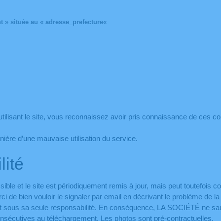
t
» située au «
adresse_prefecture
«
utilisant le site, vous reconnaissez avoir pris connaissance de ces co
ère d’une mauvaise utilisation du service.
lité
ible et le site est périodiquement remis à jour, mais peut toutefois 
 de bien vouloir le signaler par email en décrivant le problème de la
teur et sous sa seule responsabilité. En conséquence, LA SOCIÉTÉ ne 
consécutives au téléchargement. Les photos sont pré-contractuelles.