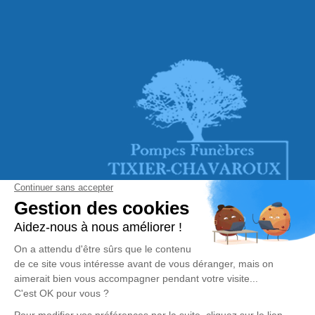
NOS COORDONNÉES
Tixier Chavaroux
7 Chemin De La Croix Des Roberts
63140 CHATEL GUYON
04 73 86 19 55
SUIVEZ-NOUS