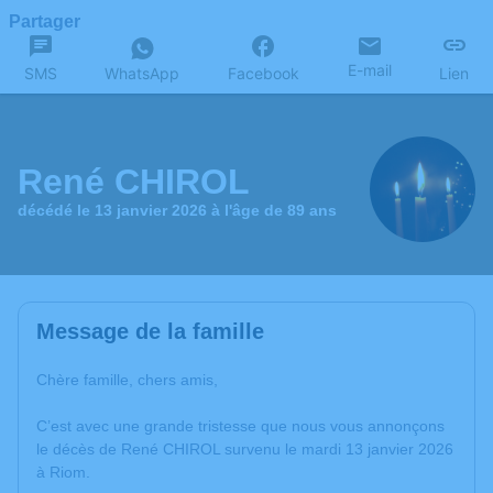
Partager
E-mail
SMS
WhatsApp
Facebook
Lien
René CHIROL
décédé le 13 janvier 2026 à l'âge de 89 ans
Message de la famille
Chère famille, chers amis,
C’est avec une grande tristesse que nous vous annonçons
le décès de René CHIROL survenu le mardi 13 janvier 2026
à Riom.