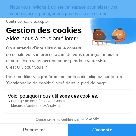
Nous vous invitons à utiliser cet espace pour laisser vos
condoléances, partager des photos souvenirs, une
anecdote ou exprimer vos pensées à travers des poèmes
ou des textes. Cet endroit est un lieu d'expression dédié à
honorer la mémoire de Nelson MENDES CORREIA.
Un service de plantation d’arbre hommage est
disponible
ici
.
Je rends hommage
Cérémonie civile
mardi 24 février 2026 à 10h30
Crématorium Amable Tuisat de Clermont-
Ferrand
57 Rue Jean Auguste Seneze
3
63000 Clermont-Ferrand
Faire-part
Hommages