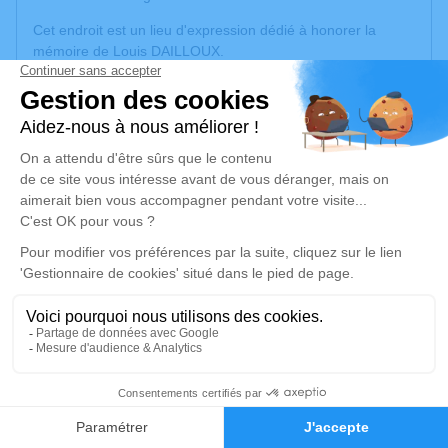
Cet endroit est un lieu d'expression dédié à honorer la
mémoire de Louis DAILLOUX.
Un service de plantation d’arbre hommage est
disponible
ici
.
Je rends hommage
Cérémonie civile
jeudi 12 juin 2025 à 15h15
Crématorium Amable Tuisat de Clermont-
Ferrand
57 Rue Jean Auguste Seneze
63000 Clermont-Ferrand
2
Je rends hommage
Faire-part
Hommages