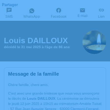
Partager
E-mail
SMS
WhatsApp
Facebook
Lien
Louis DAILLOUX
décédé le 31 mai 2025 à l'âge de 86 ans
Message de la famille
Chère famille, chers amis,
C'est avec une grande tristesse que nous vous annonçons
le décès de
Louis DAILLOUX
. La cérémonie se déroulera
le jeudi 12 juin 2025 à 15h15 au crématorium Amable Tuisat
- 57 Rue Jean Auguste Seneze - 63000 Clermont-Ferrand.