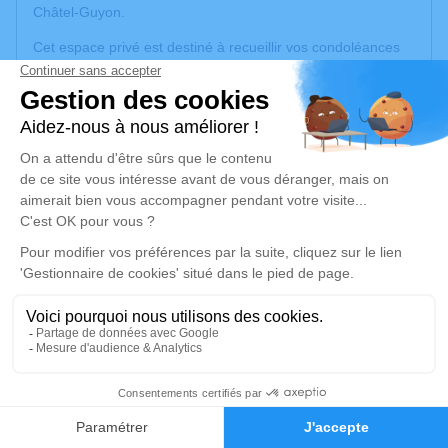
Châtel-Guyon.
Cet espace privé est destiné à recueillir vos condoléances
ou le souvenir d’un moment passé.
Je rends hommage
Cérémonie civile
mardi 08 avril 2025 à 10h30
Cimetière de Châtel-Guyon
Route des Grosliers
63140 Châtel-Guyon
Je rends hommage
Déroulé des obsèques
2
Faire-part
Hommages
Cérémonie civile