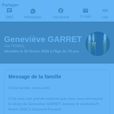
Partager
E-mail
SMS
WhatsApp
Facebook
Lien
Geneviève GARRET
née PIGNOL
décédée le 20 février 2026 à l'âge de 78 ans
Message de la famille
Chère famille, chers amis,
C’est avec une grande tristesse que nous vous annonçons
le décès de Geneviève GARRET survenu le vendredi 20
février 2026 à Clermont-Ferrand.