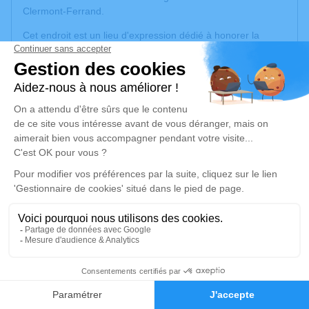
Clermont-Ferrand.
Cet endroit est un lieu d'expression dédié à honorer la
mémoire de Francisco FERNANDEZ.
Un service de plantation d’arbre hommage est
disponible
ici
.
Je rends hommage
Cérémonie civile
jeudi 07 août 2025 à 10h15
Crématorium Amable Tuisat de Clermont-
Ferrand
57 Rue Jean Auguste Seneze
63000 Clermont-Ferrand
3
Faire-part
Hommages
Je rends hommage