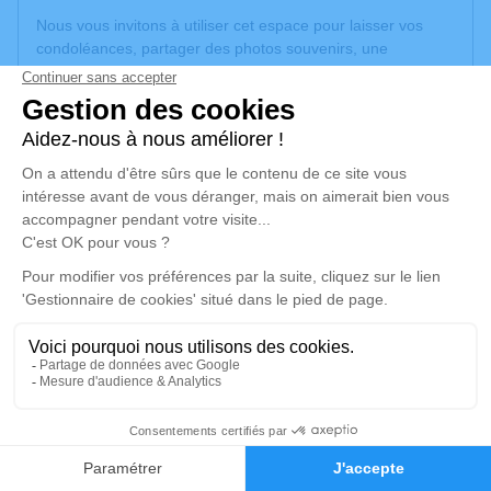
Nous vous invitons à utiliser cet espace pour laisser vos
condoléances, partager des photos souvenirs, une
anecdote ou exprimer vos pensées à travers des poèmes
ou des textes. Cet endroit est un lieu d'expression dédié à
honorer la mémoire de Claude CLAUSON.
Un service de plantation d’arbre hommage est
disponible
ici
.
Je rends hommage
Cérémonie religieuse
mercredi 18 mars 2026 à 10h30
Église Sainte Anne de Chatelguyon
63140 Chatelguyon
3
Je rends hommage
Faire-part
Hommages