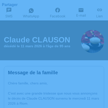
Partager
E-mail
SMS
WhatsApp
Facebook
Lien
Claude CLAUSON
décédé le 11 mars 2026 à l'âge de 95 ans
Message de la famille
Chère famille, chers amis,
C’est avec une grande tristesse que nous vous annonçons
le décès de Claude CLAUSON survenu le mercredi 11 mars
2026 à Riom.